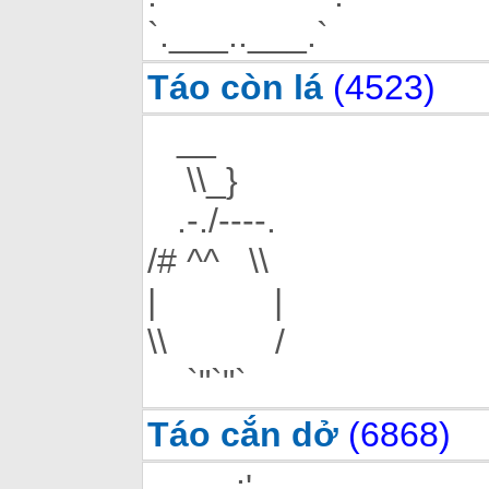
`.___..___.`
Táo còn lá
(4523)
__
\\_}
.-./----.
/# ^^ \\
| |
\\ /
`"`"`
Táo cắn dở
(6868)
.:'