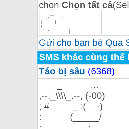
chọn
Chọn tất cả
(Sel
Gửi cho bạn bè Qua
SMS khác cùng thể 
Táo bị sâu
(6368)
_ ,..
,--._\\\\_.--, (-00)
; # _ :( -)
: (_____/
: :