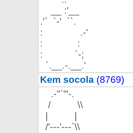
__ :'__
.'` `-' ``.
: .-'
: :
: `-;
`.__.-.__.'
Kem socola
(8769)
.-"`'"-.
/ \\
| |
/'---'---`\\