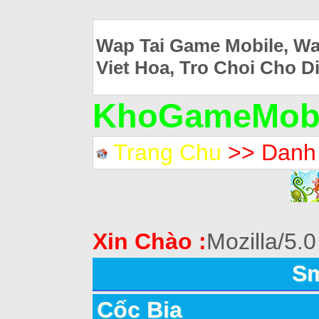
Wap Tai Game Mobile, Wa
Viet Hoa, Tro Choi Cho D
KhoGameMobi
Trang Chu
>> Danh
Xin Chào :
Mozilla/5.0
Sm
Cốc Bia