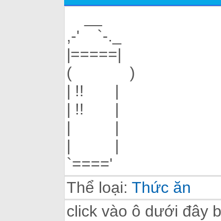
__
,-' `-._
|=====|
( )
| !! |
| !! |
| |
| |
`===='
Thể loại:
Thức ăn
click vào ô dưới đây 