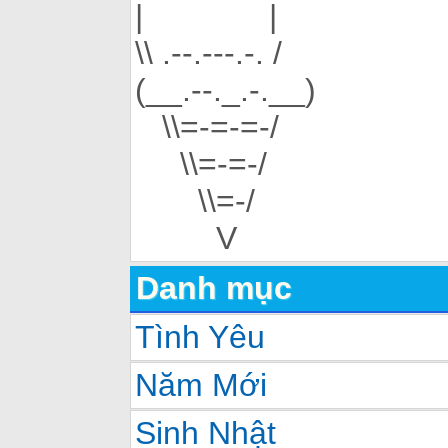
| |
\\ .--.---.-. /
(__.--._.-.__)
\\=-=-=-/
\\=-=-/
\\=-/
V
Danh mục
Tình Yêu
Năm Mới
Sinh Nhật