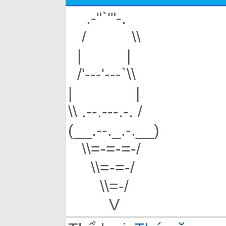
.-"`'"-.
/ \\
| |
/'---'---`\\
| |
\\ .--.---.-. /
(__.--._.-.__)
\\=-=-=-/
\\=-=-/
\\=-/
V