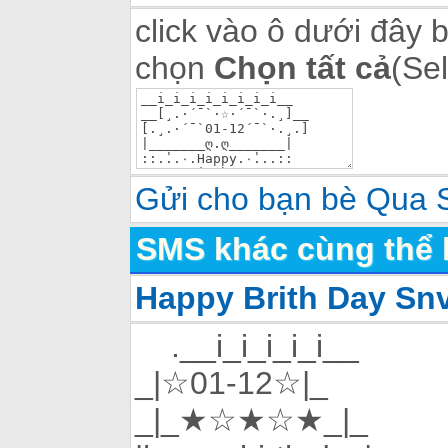
click vào ô dưới đây 
chọn
Chọn tất cả
(Sel
Gửi cho bạn bè Qua
SMS khác cùng thể 
Happy Brith Day Sn
.__i_i_i_i_i__
_|☆01-12☆|_
_|_★☆★☆★_|_