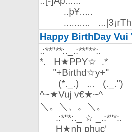
..[-]Äþ......
..þ¥.....
.......... ...|3¡rThd
Happy BirthDay Vui
.:**"**:._.:**"**:.
*. H★PPY☆ .*
"+Birthd☆y+"
(*._.) ... (._.")
^~★Vuj v€★~^
＼。＼、。＼。
.:*"*:._ ☆ _.:*"*:.
H★nh phuc'