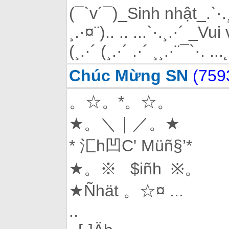
(¯`v´¯)_Sinh nhật_.`·.¸.
¸.·¤¨).. .. ...`·.¸.·´ _Vui v
(¸.·´ (¸.·´ .·´ ¸¸.·¨¯`·. ..
Chúc Mừng SN
(759
。☆。*。☆。
★。＼｜／。★
* 汇h凹C' Müñ§’*
★。※ $iñh ※。
★Ñhät 。☆¤ ...
..