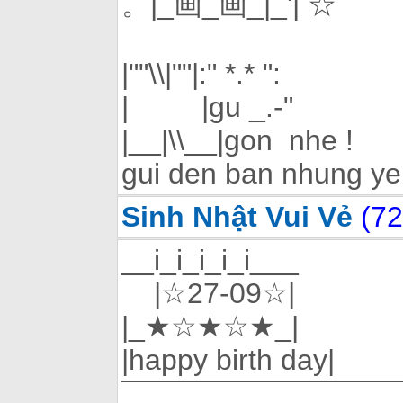
。|_画_画_|_'| ☆
|""\\|""|:" *.* ":
| |gu _.-"
|__|\\__|gon nhe !
gui den ban nhung ye
Sinh Nhật Vui Vẻ
(72
__i_i_i_i_i___
|☆27-09☆|
|_★☆★☆★_|
|happy birth day|
¯¯¯¯¯¯¯¯¯¯¯¯¯¯¯¯¯