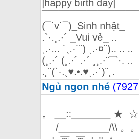
|happy birth day|
¯¯¯¯¯¯¯¯¯¯¯¯¯¯¯¯¯
(¯`v´¯)_Sinh nhật_
.`·.¸.·´ _Vui vẻ_ ..
¸.·... ´¸.·´¨) ¸.·¤¨).. .. ..
(¸.·´ (¸.·´ .·´ ¸¸.·¨¯`·. ..
.˛¨(`·.¸♥.•.♥¸.·´)¨˛.
Ngủ ngon nhé
(7927
。 __::_______ ★ ☆
/_________/\\ 。