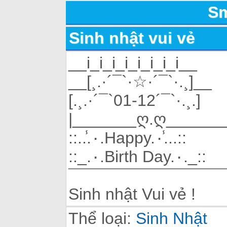
Sm
Sinh nhật vui vẻ
__i_i_i_i_i_i_i_i__
__[¸.·´¯`·☆·´¯`·.¸]__
[.¸.·´¯`01-12´¯`·.¸.]
|_______ღ.ღ_______
::..̾.۰.Happy.۰.̾..::
::_.۰.Birth Day.۰._::
¯¯¯¯¯¯¯¯¯¯¯¯¯¯¯¯¯
Sinh nhật Vui vẻ !
Thể loại:
Sinh Nhật