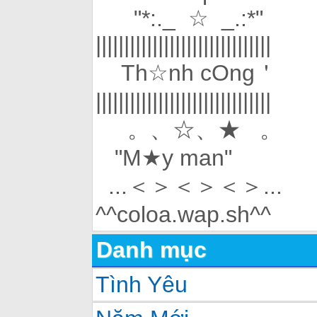
"*:._ ☆ _.:*"
|||||||||||||||||||||||||||||||
Th☆nh cOng＇
|||||||||||||||||||||||||||||||
。、☆、★ 。
"M★y man"
...＜＞＜＞＜＞...
^^coloa.wap.sh^^
Danh mục
Tình Yêu