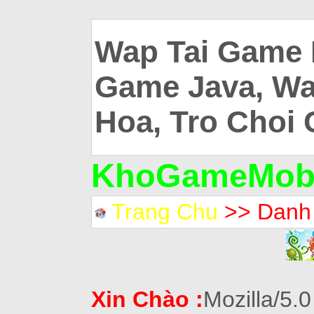
Wap Tai Game 
Game Java, Wa
Hoa, Tro Choi 
KhoGameMobi
Trang Chu
>> Danh
Xin Chào :
Mozilla/5.0