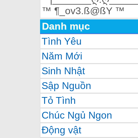
™ ¶_ov3.ß@ßY ™
Danh mục
Tình Yêu
Năm Mới
Sinh Nhật
Sập Nguồn
Tỏ Tình
Chúc Ngủ Ngon
Động vật