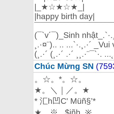
|_★☆★☆★_|
|happy birth day|
¯¯¯¯¯¯¯¯¯¯¯¯¯¯¯¯¯
(¯`v´¯)_Sinh nhật_.`·.¸.
¸.·¤¨).. .. ...`·.¸.·´ _Vui v
(¸.·´ (¸.·´ .·´ ¸¸.·¨¯`·. ..
Chúc Mừng SN
(759
。☆。*。☆。
★。＼｜／。★
* 汇h凹C' Müñ§’*
★。※ $iñh ※。