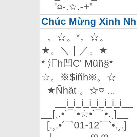
'¤-.☆.-+"
Chúc Mừng Xinh Nh
。☆。*。☆。
★。＼｜／。★
* 汇h凹C' Müñ§*
☆。※$iñh※。☆
★Ñhät 。☆¤ ...
__i_i_i_i_i_i_i_i__
__[¸.•´¯`•☆•´¯`•.¸]__
[.¸.•´¯`01-12´¯`•.¸.]
|_______ღ.ღ_____