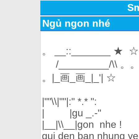
Sm
Ngủ ngon nhé
。 __::_______ ★ ☆
/_________/\\ 。
。|_画_画_|_'| ☆
|""\\|""|:" *.* ":
| |gu _.-"
|__|\\__|gon nhe !
gui den ban nhung ye