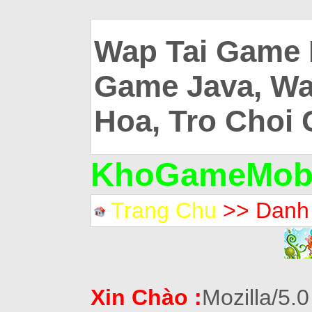
Wap Tai Game 
Game Java, Wa
Hoa, Tro Choi 
KhoGameMobi
Trang Chu
>> Danh
Xin Chào :
Mozilla/5.0