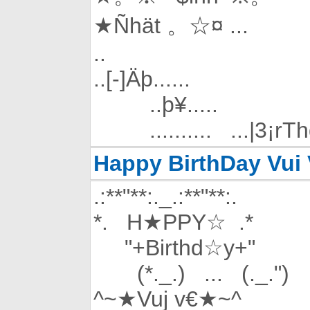
★Ñhät 。☆¤ ...
..
..[-]Äþ......
..þ¥.....
.......... ...|3¡rThd
Happy BirthDay Vui
.:**"**:._.:**"**:.
*. H★PPY☆ .*
"+Birthd☆y+"
(*._.) ... (._.")
^~★Vuj v€★~^