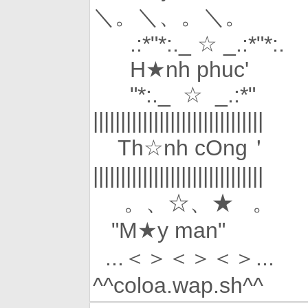
＼。＼、。＼。
.:*"*:._ ☆ _.:*"*:.
H★nh phuc'
"*:._ ☆ _.:*"
|||||||||||||||||||||||||||||||
Th☆nh cOng＇
|||||||||||||||||||||||||||||||
。、☆、★ 。
"M★y man"
...＜＞＜＞＜＞...
^^coloa.wap.sh^^