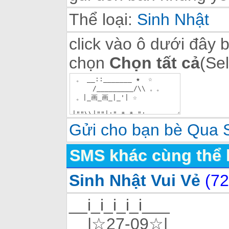
Thể loại:
Sinh Nhật
click vào ô dưới đây 
chọn
Chọn tất cả
(Sel
Gửi cho bạn bè Qua
SMS khác cùng thể 
Sinh Nhật Vui Vẻ
(72
__i_i_i_i_i___
|☆27-09☆|