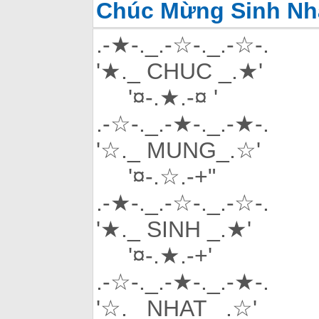
Chúc Mừng Sinh Nhâ
.-★-._.-☆-._.-☆-.
'★._ CHUC _.★'
'¤-.★.-¤ '
.-☆-._.-★-._.-★-.
'☆._ MUNG_.☆'
'¤-.☆.-+"
.-★-._.-☆-._.-☆-.
'★._ SINH _.★'
'¤-.★.-+'
.-☆-._.-★-._.-★-.
'☆._ NHAT _.☆'