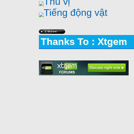
Thú vị
Tiếng động vật
Thanks To : Xtgem