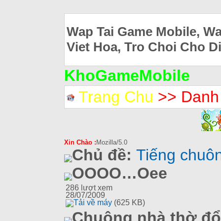
Wap Tai Game Mobile, Wa
Viet Hoa, Tro Choi Cho D
KhoGameMobile
Trang Chu
>> Danh
Xin Chào :
Mozilla/5.0
Chủ đề:
Tiếng chuô
OOOO…Oee
286
lượt xem
28/07/2009
Tải về máy
(625 KB)
Chuông nhà thờ đổ