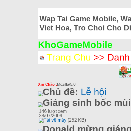
Wap Tai Game Mobile, Wa
Viet Hoa, Tro Choi Cho D
KhoGameMobile
Trang Chu
>> Danh
Xin Chào :
Mozilla/5.0
Chủ đề:
Lễ hội
Giáng sinh bốc mùi
146
lượt xem
28/07/2009
Tải về máy
(252 KB)
Donald mừng giáng