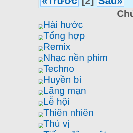
«Trước
[2]
Sau»
Chủ
Hài hước
Tổng hợp
Remix
Nhạc nền phim
Techno
Huyền bí
Lãng mạn
Lễ hội
Thiên nhiên
Thú vị