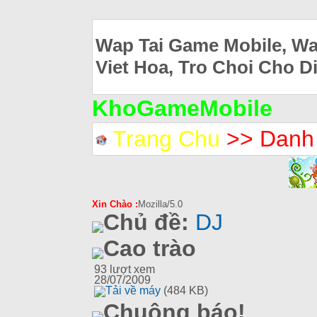
Wap Tai Game Mobile, Wa
Viet Hoa, Tro Choi Cho D
KhoGameMobile
Trang Chu
>> Danh
Xin Chào :
Mozilla/5.0
Chủ đề:
DJ
Cao trào
93
lượt xem
28/07/2009
Tải về máy
(484 KB)
Chuông báo!