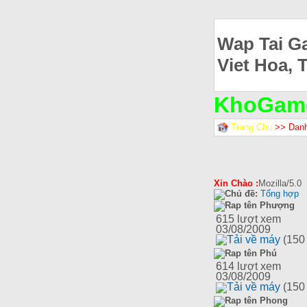
Wap Tai G
Viet Hoa, 
KhoGam
Trang Chu
>> Dan
Xin Chào :
Mozilla/5.0
Chủ đề:
Tổng hợp
Rap tên Phượng
615
lượt xem
03/08/2009
Tải về máy
(150
Rap tên Phú
614
lượt xem
03/08/2009
Tải về máy
(150
Rap tên Phong