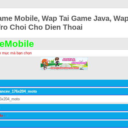
ame Mobile, Wap Tai Game Java, Wa
Tro Choi Cho Dien Thoai
eMobile
h mục mà bạn chọn
tancev_176x204_moto
o -