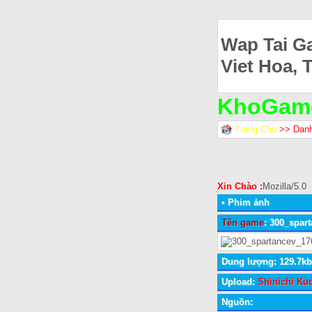
Wap Tai G
Viet Hoa, 
KhoGam
Trang Chu
>> Dan
Xin Chào :
Mozilla/5.0
•
Phim ảnh
Tên game
: 300_spar
Dung lượng: 129.7kb
Upload:
Shinichi Kud
Nguồn: