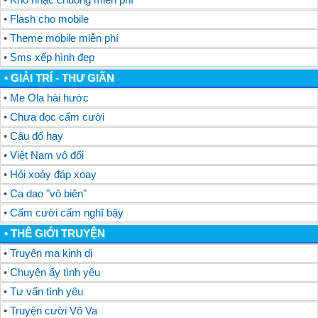
•
Flash cho mobile
•
Theme mobile miễn phí
•
Sms xếp hình đẹp
• GIẢI TRÍ - THƯ GIÃN
•
Me Ola hài hước
•
Chưa đọc cấm cười
•
Câu đố hay
•
Việt Nam vô đối
•
Hỏi xoáy đáp xoay
•
Ca dao "vô biên"
•
Cấm cười cấm nghĩ bậy
• THÊ GIỚI TRUYỆN
•
Truyên ma kinh dị
•
Chuyện ấy tình yêu
•
Tư vấn tình yêu
•
Truyện cười Vô Va