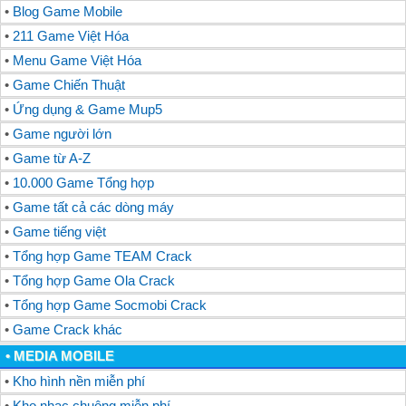
•
Blog Game Mobile
•
211 Game Việt Hóa
•
Menu Game Việt Hóa
•
Game Chiến Thuật
•
Ứng dụng & Game Mup5
•
Game người lớn
•
Game từ A-Z
•
10.000 Game Tổng hợp
•
Game tất cả các dòng máy
•
Game tiếng việt
•
Tổng hợp Game TEAM Crack
•
Tổng hợp Game Ola Crack
•
Tổng hợp Game Socmobi Crack
•
Game Crack khác
• MEDIA MOBILE
•
Kho hình nền miễn phí
•
Kho nhạc chuông miễn phí