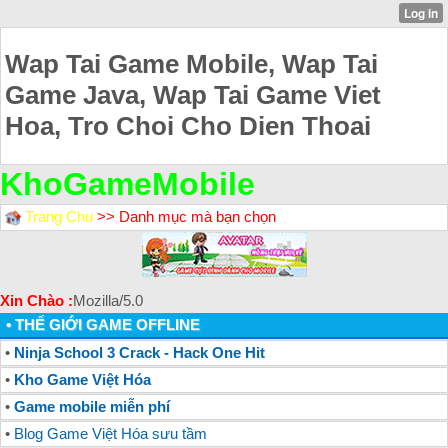
Wap Tai Game Mobile, Wap Tai
Game Java, Wap Tai Game Viet
Hoa, Tro Choi Cho Dien Thoai
KhoGameMobile
Trang Chu
>> Danh mục mà bạn chọn
Xin Chào :
Mozilla/5.0
• THẾ GIỚI GAME OFFLINE
•
Ninja School 3 Crack - Hack One Hit
•
Kho Game Việt Hóa
•
Game mobile miễn phí
•
Blog Game Việt Hóa sưu tầm