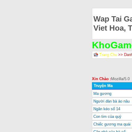
Wap Tai G
Viet Hoa, 
KhoGam
Trang Chu
>> Dan
Xin Chào :
Mozilla/5.0
Truyện Ma
Ma gương
Người đàn bà áo nâu
Ngăn kéo số 14
Con tim của quỷ
Chiếc gương ma quái
Căn nhà của bà cố