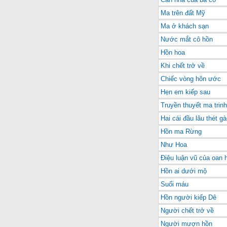
Ma trên đất Mỹ
Ma ở khách sạn
Nước mắt cô hồn
Hồn hoa
Khi chết trở về
Chiếc vòng hôn ước
Hẹn em kiếp sau
Truyền thuyết ma trin
Hai cái đầu lâu thét g
Hồn ma Rừng
Như Hoa
Điệu luận vũ của oan 
Hồn ai dưới mộ
Suối máu
Hồn người kiếp Dê
Người chết trở về
Người mượn hồn