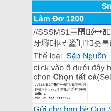
Sm
Làm Đơ 1200
//SSSMS1亖៭⨕⭤
⽛壣㧢ᔶ鐆ᾟꂵ흊톡
Thể loại:
Sập Nguồn
click vào ô dưới đây 
chọn
Chọn tất cả
(Sel
Gửi cho bạn bè Qua