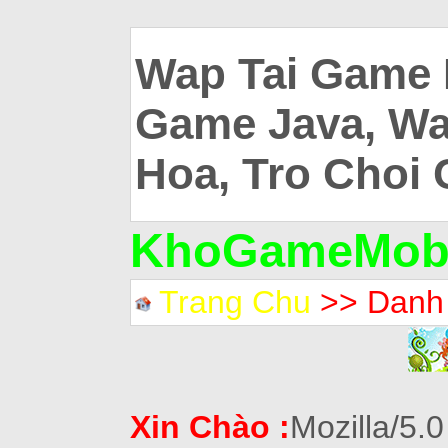
Wap Tai Game 
Game Java, Wa
Hoa, Tro Choi 
KhoGameMobi
Trang Chu
>> Danh
Xin Chào :
Mozilla/5.0