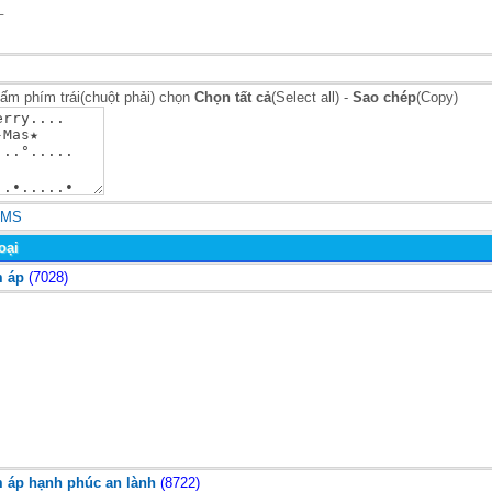
_
bấm phím trái(chuột phải) chọn
Chọn tất cả
(Select all) -
Sao chép
(Copy)
SMS
oại
m áp
(7028)
m áp hạnh phúc an lành
(8722)