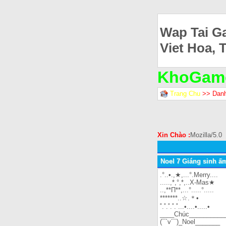
Wap Tai G
Viet Hoa, 
KhoGam
Trang Chu
>> Dan
Xin Chào :
Mozilla/5.0
Noel 7 Giáng sinh ấ
.°..•.,★,...°.Merry....
.....,*,°,*,..X-Mas★
..,**Π**,...°.....°.....
*******..☆.＊•
˚.˚.˚.˚.˚...•....•.....•
____Chúc__________
(¯`v´¯)_Noel_______