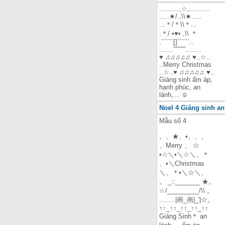
..........,☆,..........
.....★/..\\★.....
...＊/＊\\＊...
.＊/ •♥• ,\\ ＊
.`´`´`´[]`´`´`´..
.......ˆˆˆˆˆˆ........
♥ ♫♫♫♫♫ ♥..☆..
..Merry Christmas
..☆..♥ ♫♫♫♫♫ ♥..
Giáng sinh ấm áp,
hạnh phúc, an
lành,... ☺
Noel 4 Giáng sinh an
Mẫu số 4
。、★、•、、、
、Merry 、 ☆
•☆＼•＼☆＼、＊
、•＼Christmas
＼、＊•＼☆＼、
。 _::_______ ★。
☆/_________/\\ 。
........|画_画|_'|☆。
↑↑_↑↑_↑↑_↑↑_↑↑
Giáng Sinh＊ an