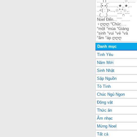
..._I.I_............,☆,.....
...(•.•)........,★,,★,..
..<( : )>...,☆*;*☆,.
..(_._)........`´`´∩`´`´..
Noel Đến...¨¨¨¨.......
♀ღღღֽ °Chúc....
°một °mùa °Giáng
°sinh °vui °vẻ °và
°ấm °áp ֽღღღ
Danh mục
Tình Yêu
Năm Mới
Sinh Nhật
Sập Nguồn
Tỏ Tình
Chúc Ngủ Ngon
Động vật
Thức ăn
Âm nhạc
Mừng Noel
Tất cả