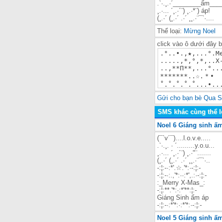
.`·.¸.·´________ấm___
¸.·... ´¸.·´¨) ¸.·*¨) áp!
(¸.·´ (¸.·´ .·´ ¸¸.·¨¯`·....
Thể loại:
Mừng Noel
click vào ô dưới đây 
Gửi cho bạn bè Qua 
SMS khác cùng thể l
Noel 6 Giáng sinh ấ
(¯`v´¯)....l.o.v.e.....
.`·.¸. · ´.........y.o.u...
¸.·... ´¸.·´¨) ¸.·"¨.......
(¸.·´ (¸.·´ .·´ ¸¸.·¨¯`·..
-:¦:-·:*'.☆.'*:·-:¦:-
-:¦:-·:.,'*:··:*',.:·-:¦:-
:_Merry X-Mas_:
-:¦:**.'*:·:*'**:¦:-
Giáng Sinh ấm áp
-:¦:-·:*'*:·:*'*:·-:¦:-
Noel 5 Giáng sinh ấ