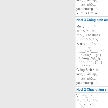
lành, 。ấm áp,
。hạnh phúc,。
yêu thương...!。
★ ＊I ♥ U＊ ★
Noel 3 Giáng sinh ấ
Merry、、＼＼
☆、＼＊、☆、
＊＼、Christmas
。＊＼＼＼＊＼
＼★＼、＼°＼
...........,☆,................
........,* ¤ *,......_I''I_
.....*,/'¤'\\,*.....('-' )
.*°../•♥•\\ .°*(!:_!).
..`´`´`´∩`´`´`´...(___)
......°'°'°'°'°................
Giáng Sinh＊ an
lành, 。ấm áp,
。hạnh phúc,。
yêu thương...!。
Noel 2 Chúc giáng si
╲、＊╲、＊、
＊、╲＊、＊╲
、╲＊、＊╲、