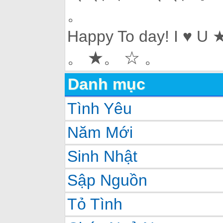
。
Happy To day! I ♥ U
。 ★。 ☆ 。
Danh mục
Tình Yêu
Năm Mới
Sinh Nhật
Sập Nguồn
Tỏ Tình