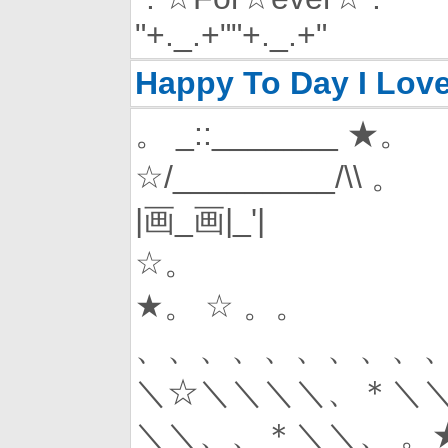
"+._.+""+._.+"
Happy To Day I Lov
。 _::_______ ★。
☆/_________/\\ 。
|画_画|_'|
☆。
★。 ☆ 。。
、、、、、、、、、、
＼☆＼＼＼＼、＊＼
＼＼、、＊＼＼、 。