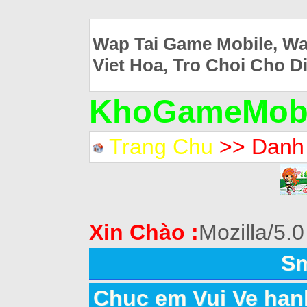
Wap Tai Game Mobile, Wa
Viet Hoa, Tro Choi Cho D
KhoGameMobi
Trang Chu
>> Danh
Xin Chào :
Mozilla/5.0
Sm
Chuc em Vui Ve han