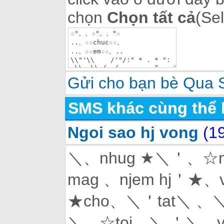
chọn
Chọn tất cả
(Sel
Gửi cho bạn bè Qua
SMS khác cùng thể 
Ngoi sao hj vong
(1
＼、nhug ★＼＇、☆n
mag 、njem hj＇★、
★cho、＼＇tat＼ 、＼
＼、☆toi、＼ ＇＼、y