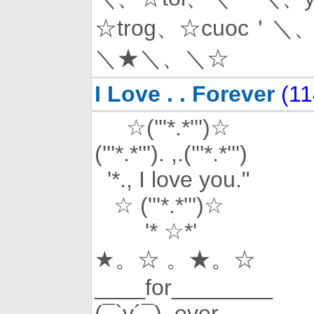
☆trog、☆cuoc＇
＼★＼、＼☆
I Love . . Forever
(1
☆('''*.*''')☆
('''*.*'''). ,.('''*.*''')
'*., I love you."
☆ ('''*.*''')☆
'* ☆*'
★。☆ 。★。☆
____for________
(¯`v´¯)_ever____