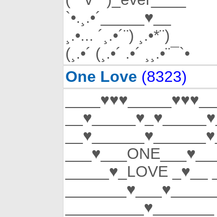
`•.¸.•´_____♥__
¸.•... ´¸.•´¨) ¸.•*¨)
(¸.•´ (¸.•´ .•´ ¸¸.•¨¯`•
One Love
(8323)
____♥♥♥_____♥♥♥__
__♥_____♥_♥_____♥
__♥______♥______♥
___♥___ONE___♥__
_____♥_LOVE _♥__ 
_______♥___♥_____
_________♥_______