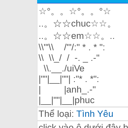
☆°。。☆°。。°☆
..。☆☆chuc☆☆。
..。☆☆em☆☆。..
\\"'\\ /'"/:" * . * ":
\\ \\_/ / -. _ .-"
\\.__./uiVe
|""|__|""| :"* . *":
| |anh_.-"
|__|""|__|phuc
Thể loại:
Tình Yêu
click vào ô dưới đây 