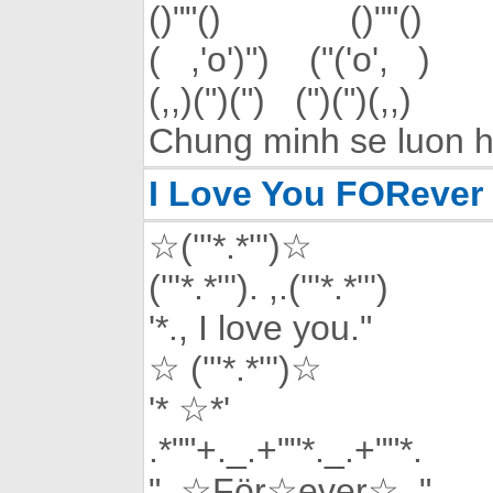
()""() ()""()
( ,'o')") ("('o', )
(,,)(")(") (")(")(,,)
Chung minh se luon h
I Love You FORever
☆('''*.*''')☆
('''*.*'''). ,.('''*.*''')
'*., I love you."
☆ ('''*.*''')☆
'* ☆*'
.*""+._.+""*._.+""*.
". ☆För☆ever☆ ."