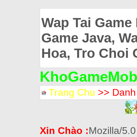
Wap Tai Game 
Game Java, Wa
Hoa, Tro Choi 
KhoGameMobi
Trang Chu
>> Danh
Xin Chào :
Mozilla/5.0