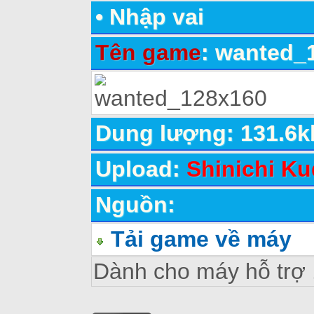
•
Nhập vai
Tên game
: wanted_
Dung lượng: 131.6k
Upload:
Shinichi Ku
Nguồn:
Tải game về máy
Dành cho máy hỗ trợ