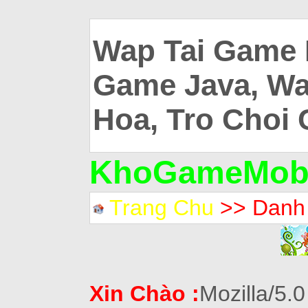
Wap Tai Game 
Game Java, Wa
Hoa, Tro Choi 
KhoGameMobi
Trang Chu
>> Danh
Xin Chào :
Mozilla/5.0