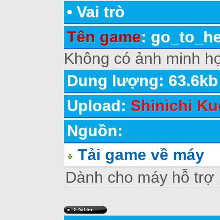
•
Vai trò
Tên game
: go_to_h
Không có ảnh minh ho
Dung lượng: 63.6kb
Upload:
Shinichi Ku
Nguồn:
Tải game về máy
Dành cho máy hỗ trợ