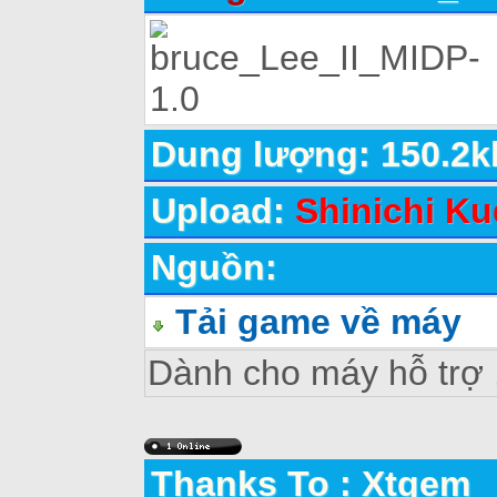
Dung lượng: 150.2k
Upload:
Shinichi Ku
Nguồn:
Tải game về máy
Dành cho máy hỗ trợ
Thanks To : Xtgem