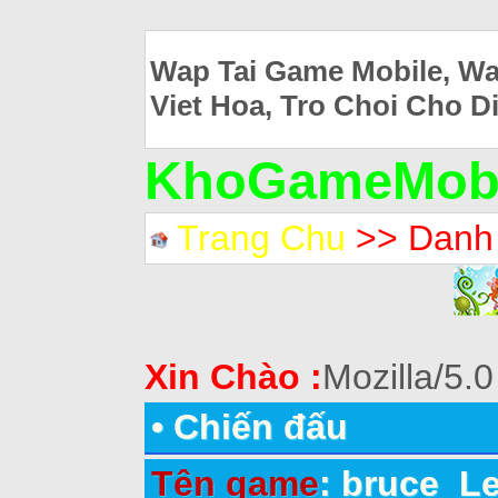
Wap Tai Game Mobile, Wa
Viet Hoa, Tro Choi Cho D
KhoGameMobi
Trang Chu
>> Danh
Xin Chào :
Mozilla/5.0
•
Chiến đấu
Tên game
: bruce_L