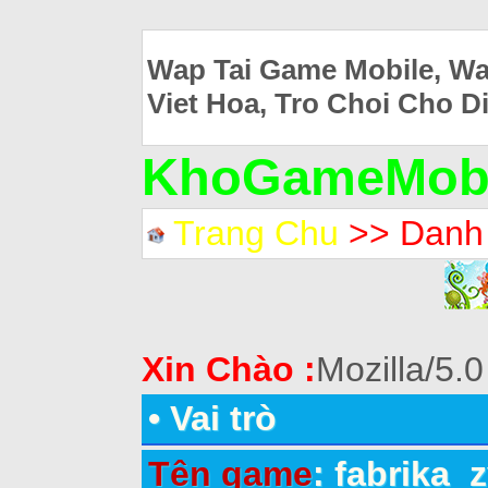
Wap Tai Game Mobile, Wa
Viet Hoa, Tro Choi Cho D
KhoGameMobi
Trang Chu
>> Danh
Xin Chào :
Mozilla/5.0
•
Vai trò
Tên game
: fabrika