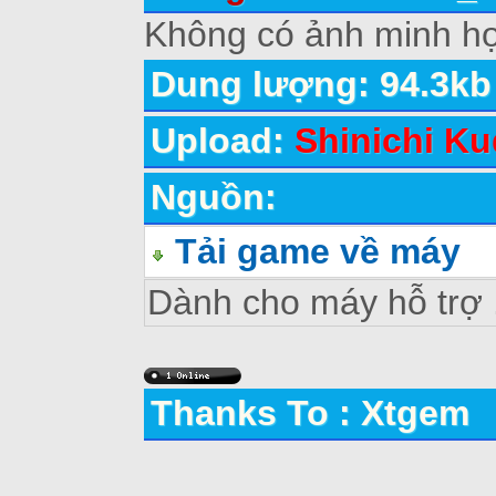
Không có ảnh minh ho
Dung lượng: 94.3kb
Upload:
Shinichi Ku
Nguồn:
Tải game về máy
Dành cho máy hỗ trợ
Thanks To : Xtgem