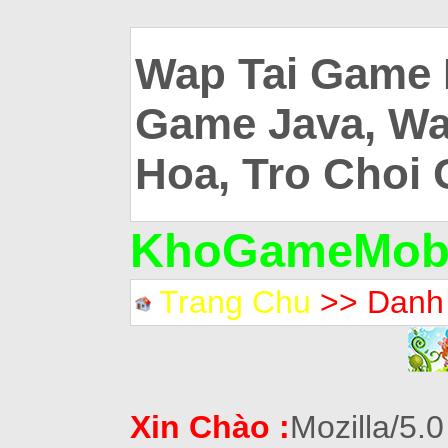
Wap Tai Game 
Game Java, Wa
Hoa, Tro Choi 
KhoGameMobi
Trang Chu
>> Danh
Xin Chào :
Mozilla/5.0