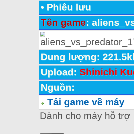
•
Phiêu lưu
Tên game
: aliens_
Dung lượng: 221.5k
Upload:
Shinichi Ku
Nguồn:
Tải game về máy
Dành cho máy hỗ trợ