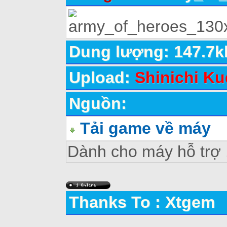
Dung lượng: 147.7k
Upload:
Shinichi Ku
Nguồn:
Tải game về máy
Dành cho máy hỗ trợ
Thanks To : Xtgem