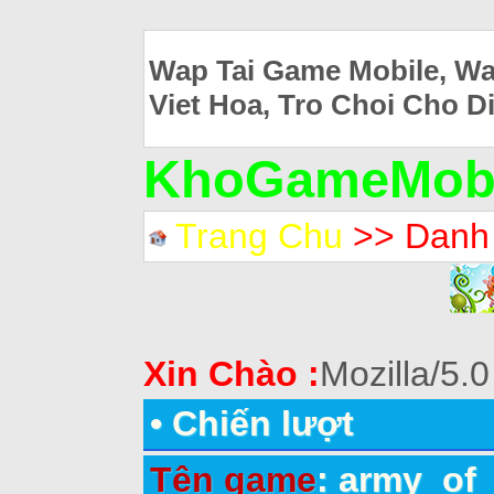
Wap Tai Game Mobile, Wa
Viet Hoa, Tro Choi Cho D
KhoGameMobi
Trang Chu
>> Danh
Xin Chào :
Mozilla/5.0
•
Сhiến lượt
Tên game
: army_of