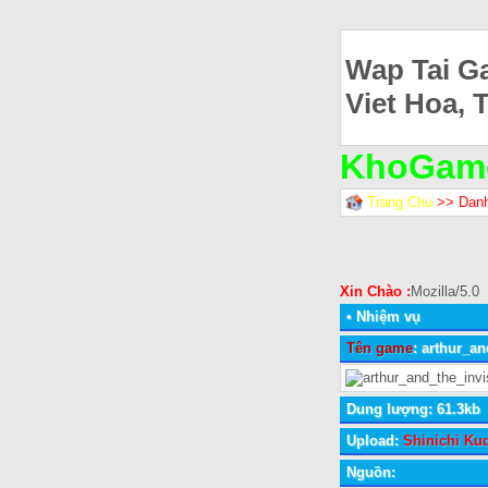
Wap Tai G
Viet Hoa, 
KhoGam
Trang Chu
>> Dan
Xin Chào :
Mozilla/5.0
•
Nhiệm vụ
Tên game
: arthur_a
Dung lượng: 61.3kb
Upload:
Shinichi Kud
Nguồn: