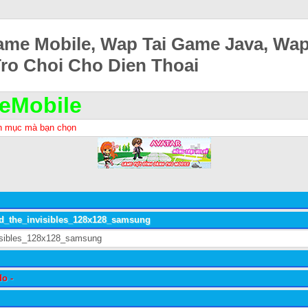
ame Mobile, Wap Tai Game Java, Wa
Tro Choi Cho Dien Thoai
eMobile
h mục mà bạn chọn
nd_the_invisibles_128x128_samsung
o -