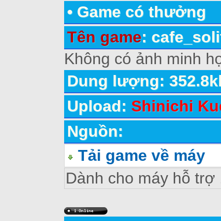
•
Game có thưởng
Tên game
: cafe_soli
Không có ảnh minh ho
Dung lượng: 352.8k
Upload:
Shinichi Ku
Nguồn:
Tải game về máy
Dành cho máy hỗ trợ