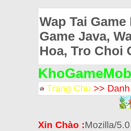
Wap Tai Game 
Game Java, Wa
Hoa, Tro Choi 
KhoGameMobi
Trang Chu
>> Danh
Xin Chào :
Mozilla/5.0