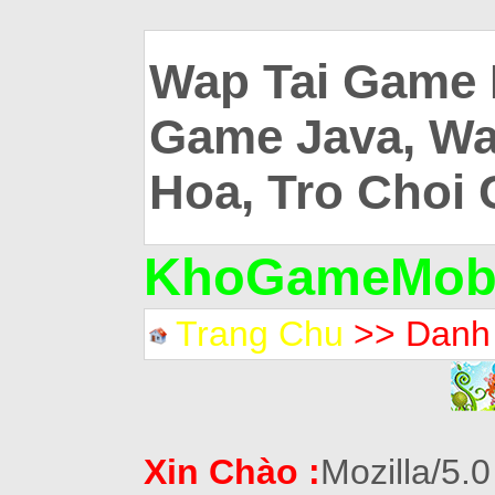
Wap Tai Game 
Game Java, Wa
Hoa, Tro Choi 
KhoGameMobi
Trang Chu
>> Danh
Xin Chào :
Mozilla/5.0