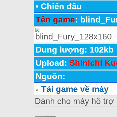
•
Chiến đấu
Tên game
: blind_F
Dung lượng: 102kb
Upload:
Shinichi Ku
Nguồn:
Tải game về máy
Dành cho máy hỗ trợ