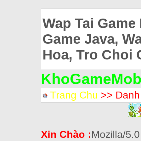
Wap Tai Game 
Game Java, Wa
Hoa, Tro Choi 
KhoGameMobi
Trang Chu
>> Danh
Xin Chào :
Mozilla/5.0