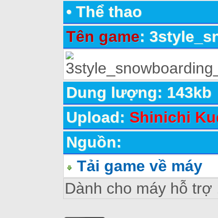
•
Thể thao
Tên game
: 3style_
Dung lượng: 143kb
Upload:
Shinichi Ku
Nguồn:
Tải game về máy
Dành cho máy hỗ trợ