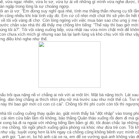
hế, vừa ngạc nhiên, vừa lo sợ, vừa tự ái về những gì mình vừa nghe được, tô
ràn ngập trong lòng là sự choáng ngợp.
ôi an ủi vợ: “Em đừng suy nghĩ quá nhé, tính mẹ thẳng thắn nhưng cụ tốt l
ên cũng nhiều khi trái tính vậy đó. Em cứ cố nhịn một chút thì sẽ yên ổn hết t
 về tôi vội vàng đi chợ. Còn lóng ngóng với việc mua bán sao cho ưng ý mẹ 
bước chân vào nhà thì đã thấy mẹ chồng lớn tiếng: “Thế này thì bao giờ m
chúng tôi à?”. Tôi vội vàng xuống bếp, vừa nhặt rau vừa mím chặt môi để khô
on chưa xích mích gì nhưng sao bà lại lạnh lùng và khó chịu với tôi như vậ
ững điều khó nghe như thế.
ấu trôi qua nặng nề vì chẳng ai nói với ai một lời. Mặt bà nặng trịch. Lát sa
uống, đàn ông chẳng ai thích nhìn phụ nữ mà trước sau như một thế cả. Tivi
ế này thì bao giờ mới có con có cái”. Chồng tôi thì phì cười còn tôi thì ngượ
hà tôi cuống cuồng thay quần áo, giật mình thấy bà "đột nhập" vào trong ph
y cái rèm cửa bẩn lắm rồi không, bảo thằng Quân tháo xuống rồi đem đi mà gi
i xong bà đi ra ngoài với những tiếng lầm bầm gì đó, tôi đoán chắc lại những
c mẹ chồng, tôi ngồi phịch xuống giữa phòng và khóc như đứa trẻ con. Tôi 
như vậy, tuyệt vọng hơn là khi ngay cả chồng cũng không bênh vực mình câ
 anh gọi: “Lan ơi, lui hộ anh cái xe ra, em để xe vướng quá anh không vào đ