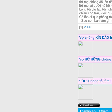
thì mẹ chồng đã lên ti
lời mẹ lại cười hề hề r
Lòng tôi dịu lại, tôi 
chiều con trai, việc g
Có lần đi qua phòng t
- Sao con Lan làm gì
[1]
2
>>
Vợ chồng KÍN ĐÁO 
Vợ HỜ HỮNG chồng
SỐC: Chồng tôi tìm
Thanks To : Xtgem