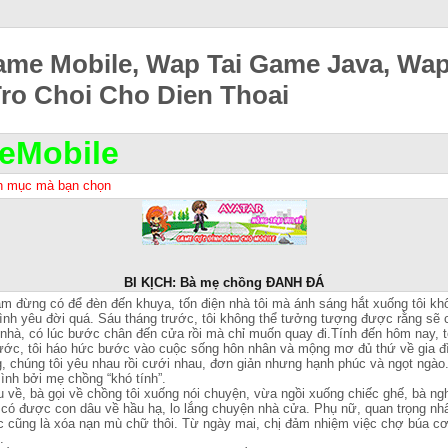
ame Mobile, Wap Tai Game Java, Wa
Tro Choi Cho Dien Thoai
eMobile
h mục mà bạn chọn
BI KỊCH: Bà mẹ chồng ĐANH ĐÁ
 làm đừng có để đèn đến khuya, tốn điện nhà tôi mà ánh sáng hắt xuống tôi k
ình yêu đời quá. Sáu tháng trước, tôi không thể tưởng tượng được rằng sẽ 
 nhà, có lúc bước chân đến cửa rồi mà chỉ muốn quay đi.Tính đến hôm nay, t
ớc, tôi háo hức bước vào cuộc sống hôn nhân và mộng mơ đủ thứ về gia đì
, chúng tôi yêu nhau rồi cưới nhau, đơn giản nhưng hạnh phúc và ngọt ngà
ình bởi mẹ chồng “khó tính”.
 về, bà gọi về chồng tôi xuống nói chuyện, vừa ngồi xuống chiếc ghế, bà ng
ã có được con dâu về hầu hạ, lo lắng chuyện nhà cửa. Phụ nữ, quan trọng nh
c cũng là xóa nạn mù chữ thôi. Từ ngày mai, chị đảm nhiệm việc chợ búa cơ
.