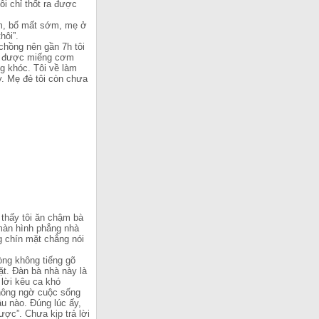
i chỉ thốt ra được
ắm, bố mất sớm, mẹ ở
hôi”.
chồng nên gần 7h tôi
ới được miếng cơm
ng khóc. Tôi về làm
y. Mẹ đẻ tôi còn chưa
u thấy tôi ăn chậm bà
 màn hình phẳng nhà
ng chín mặt chẳng nói
òng không tiếng gõ
ặt. Đàn bà nhà này là
 lời kêu ca khó
không ngờ cuộc sống
u nào. Đúng lúc ấy,
ược”. Chưa kịp trả lời