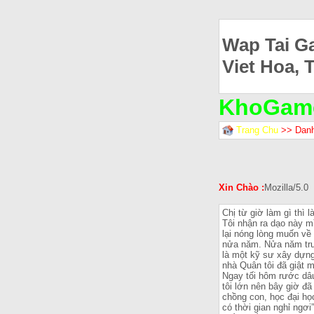
Wap Tai G
Viet Hoa, 
KhoGam
Trang Chu
>> Dan
Xin Chào :
Mozilla/5.0
Chị từ giờ làm gì thì
Tôi nhận ra dạo này m
lại nóng lòng muốn về
nửa năm. Nửa năm trư
là một kỹ sư xây dựng
nhà Quân tôi đã giật m
Ngay tối hôm rước dâu
tôi lớn nên bây giờ đ
chồng con, học đại họ
có thời gian nghỉ ngơi”