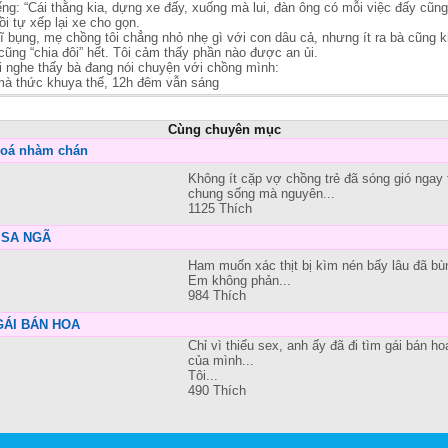
ếng: “Cái thằng kia, dựng xe đấy, xuống mà lui, đàn ông có mỗi việc đấy cũn
ồi tự xếp lại xe cho gọn.
nghĩ bụng, mẹ chồng tôi chẳng nhỏ nhẹ gì với con dâu cả, nhưng ít ra bà cũng
ì cũng “chia đôi” hết. Tôi cảm thấy phần nào được an ủi.
ôi nghe thấy bà đang nói chuyện với chồng mình:
 mà thức khuya thế, 12h đêm vẫn sáng
Cùng chuyên mục
hoá nhàm chán
Không ít cặp vợ chồng trẻ đã sóng gió ngay
chung sống mà nguyên...
1125 Thích
 SA NGÃ
Ham muốn xác thịt bị kìm nén bấy lâu đã bùn
Em không phản...
984 Thích
 GÁI BÁN HOA
Chỉ vì thiếu sex, anh ấy đã đi tìm gái bán ho
của mình...
Tôi...
490 Thích