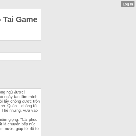
p Tai Game
hông ngủ được!
có ngày tan tầm mình
ôi lấy chồng được tròn
nh. Quân – chồng tôi
o. Thế nhưng, vừa vào
hiêm giọng: "Cái phúc
ất là chuyện bếp núc
m nước giúp tôi để tôi