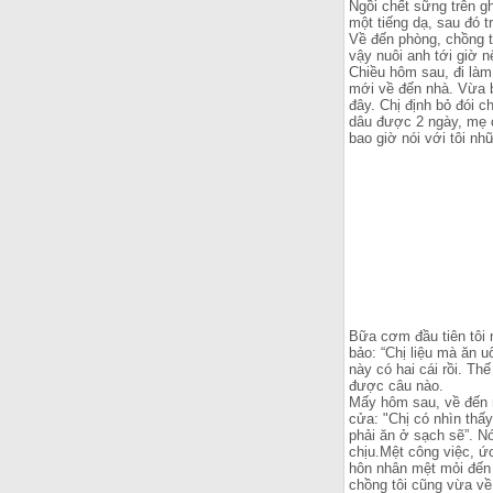
Ngồi chết sững trên g
một tiếng dạ, sau đó t
Về đến phòng, chồng t
vậy nuôi anh tới giờ n
Chiều hôm sau, đi làm
mới về đến nhà. Vừa 
đây. Chị định bỏ đói 
dâu được 2 ngày, mẹ c
bao giờ nói với tôi nh
Bữa cơm đầu tiên tôi n
bảo: “Chị liệu mà ăn 
này có hai cái rồi. Th
được câu nào.
Mấy hôm sau, về đến n
cửa: "Chị có nhìn thấ
phải ăn ở sạch sẽ”. Nó
chịu.Mệt công việc, ứ
hôn nhân mệt mỏi đến 
chồng tôi cũng vừa về,