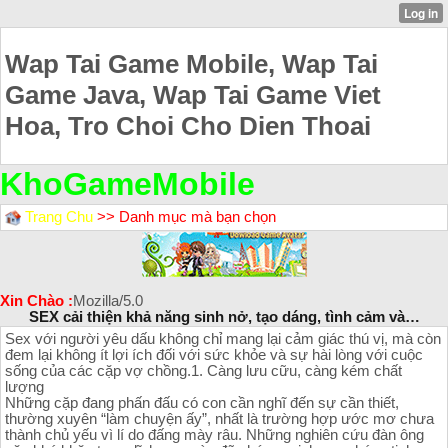
Wap Tai Game Mobile, Wap Tai
Game Java, Wap Tai Game Viet
Hoa, Tro Choi Cho Dien Thoai
KhoGameMobile
Trang Chu
>> Danh mục mà bạn chọn
Xin Chào :
Mozilla/5.0
SEX cải thiện khả năng sinh nở, tạo dáng, tình cảm và…
Sex với người yêu dấu không chỉ mang lại cảm giác thú vị, mà còn
đem lại không ít lợi ích đối với sức khỏe và sự hài lòng với cuộc
sống của các cặp vợ chồng.1. Càng lưu cữu, càng kém chất
lượng
Những cặp đang phấn đấu có con cần nghĩ đến sự cần thiết,
thường xuyên “làm chuyện ấy”, nhất là trường hợp ước mơ chưa
thành chủ yếu vì lí do đấng mày râu. Những nghiên cứu đàn ông