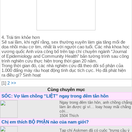
4. Trái tim khỏe hơn
Sẽ sai lầm, khi nghĩ rằng, sex thường xuyên làm gia tăng mối đe
dọa nhồi máu cơ tim, nhất là với người cao tuổi. Các nhà khoa học
vương quốc Anh vừa công bố trên tạp chí chuyên ngành “Journal
of Epidemiology and Community Health” bản tường trình sau công
trình nghiên cứu thực hiện trong thời gian 20 năm.
Trong thời gian đó, các nhà nghiên cứu đã theo dõi số phận của
1.000 đấng mày râu hoạt động tình dục tích cực. Họ đã phát hiện
ra điều gì? Sinh hoạt
[1]
2
>>
Cùng chuyên mục
SỐC: Vợ làm chồng “LIỆT” ngay trong đêm tân hôn
Ngay trong đêm tân hôn, anh chồng chẳng
làm ăn được gì vì… loay hoay mãi chẳng
cởi...
1504 Thích
Chị em thích BỘ PHẬN nào của nam giới?
Tạp chí Askmen đã có cuộc “trưng cầu ý