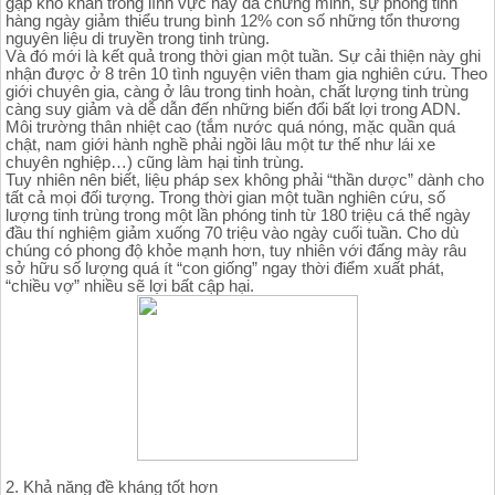
gặp khó khăn trong lĩnh vực này đã chứng minh, sự phóng tinh
hàng ngày giảm thiểu trung bình 12% con số những tổn thương
nguyên liệu di truyền trong tinh trùng.
Và đó mới là kết quả trong thời gian một tuần. Sự cải thiện này ghi
nhận được ở 8 trên 10 tình nguyện viên tham gia nghiên cứu. Theo
giới chuyên gia, càng ở lâu trong tinh hoàn, chất lượng tinh trùng
càng suy giảm và dễ dẫn đến những biến đổi bất lợi trong ADN.
Môi trường thân nhiệt cao (tắm nước quá nóng, mặc quần quá
chật, nam giới hành nghề phải ngồi lâu một tư thế như lái xe
chuyên nghiệp…) cũng làm hại tinh trùng.
Tuy nhiên nên biết, liệu pháp sex không phải “thần dược” dành cho
tất cả mọi đối tượng. Trong thời gian một tuần nghiên cứu, số
lượng tinh trùng trong một lần phóng tinh từ 180 triệu cá thể ngày
đầu thí nghiệm giảm xuống 70 triệu vào ngày cuối tuần. Cho dù
chúng có phong độ khỏe mạnh hơn, tuy nhiên với đấng mày râu
sở hữu số lượng quá ít “con giống” ngay thời điểm xuất phát,
“chiều vợ” nhiều sẽ lợi bất cập hại.
2. Khả năng đề kháng tốt hơn