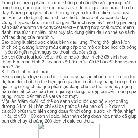
Trạng thái hưng phấn tình dục không chỉ gắn liền với gương mặt
ửng hồng, cảm giác đê mê, mà cả sự đê mê gia tăng máu cho dạ
dày. Những cặp yêu nhau thường xuyên (trừ thời điểm sau bữa
ăn, vẫn còn lo bụng) hiếm khi cơ thể bị thừa axít và đau dạ dày.
Cũng ít bị đau đầu. Trong thời gian “làm chuyện ấy” não bộ gia tăng
sản xuất endorfin và cortycosteroid – những hợp chất được mệnh
danh “ma túy tự nhiên” phát huy tác dụng giảm đau có thể so sánh
với tác dụng của morphin.
Sex cũng là biệt dược chữa bệnh đau lưng. Trong thời gian kích
thích sẽ gia tăng lượng máu cung cấp cho mô cơ bao bọc cột sống
– yếu tô ngăn ngừa nguy cơ thoái hóa đốt sống.
So với đồng loại lười yêu, những người duy trì chế độ sinh hoạt
thầm kín trung bình 2 lần/tuần sỡ hữu mức độ tế bào đề kháng cao
hơn 3 lần!
3. Thân hình mảnh mai
Sex giống tập luyện aerobic. Thúc đẩy hai lần nhanh hơn tốc độ tốc
độ trao đổi chất, hỗ trợ hiệu quả quá trình đốt cháy năng lượng. Trò
giải trí giường chiếu góp phần tạo dáng cho cơ thể, sex huy động
hầu như tất cả cơ bắp tham gia vận động: từ cặp đùi đến mông qua
bụng, ngực, đến tận bả vai và cơ mặt.
Một lần “đắm đuối” có thể so sánh với cuộc dạo bộ vượt chặng
đường 5 km. Nụ hôn chỉ vài ba phút đã tiêu hao cỡ 1,2 đơn vị
calo;30 phút thực hiện công đoạn “khởi động” trước khi “hòa nhập”
– tiêu tốn 50 – 60 đơn vị calo, bản thân công đoạn hòa nhập đã giúp
bạn đốt cháy khoảng 200 đơn vị calo dư thừa.